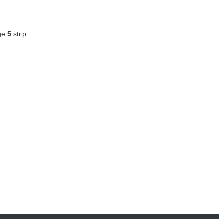
ge
5
strip