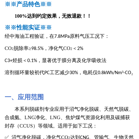
※※
产品特色
※※
100%达到约定效果，无效退款！！
※※
性能实证
※※
经中海油工程验证，在
原料气压工况下：
7.8MPa
CO
脱除率
≥
，净化气
CO
＜
98.5%
2%
2
2
烃损＜
，显著优于膜分离及化学吸收法
C3+
0.1%
溶剂循环量较初代
工艺减少
，电耗仅
³
₂
PC
30%
0.8kWh/Nm
-CO
一、
应用范围
本系列
脱碳剂
专业应用于
沼气净化脱碳、天然气脱碳、
合成氨、
LNG净化、LNG
、焦炉煤气资源化利用
及碳捕获
封存（
CCUS）等领域。
适用于如下工况：
✅
沼气净化
脱碳
，
净化气
CO
达到
、管输气、生物天然
CNG
2