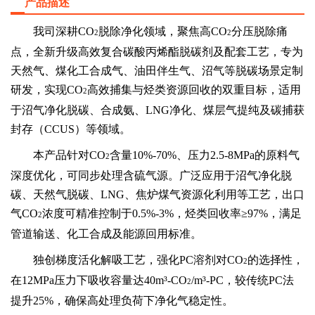
产品描述
我司深耕
CO
脱除
净化领域，聚焦高
CO
分压脱除痛
2
2
点，全新升级
高效复合
碳酸丙烯酯脱碳剂及配套工艺，专为
天然气、煤化工合成气、油田伴生气、沼气等脱碳场景定制
研发，实现
CO
高效捕集与烃类资源回收的双重目标，适用
2
于沼气净化脱碳、合成氨、
LNG净化、煤层气提纯及碳捕获
封存（CCUS）等领域。
本产品针对
CO
含量
10%-70%、压力2.5-8MPa的原料气
2
深度优化，可同步处理含硫气源。广泛应用于沼气净化脱
碳、天然气脱碳、LNG、焦炉煤气资源化利用等工艺，出口
气CO
浓度可精准控制于
0.5%-3%，烃类回收率≥97%，满足
2
管道输送、化工合成及能源回用标准。
独创梯度活化解吸工艺，强化
PC溶剂对CO
的选择性，
2
在
12MPa压力下吸收容量达40m³-CO
/m³-PC，较传统PC法
2
提升25%，确保高处理负荷下净化气稳定性。