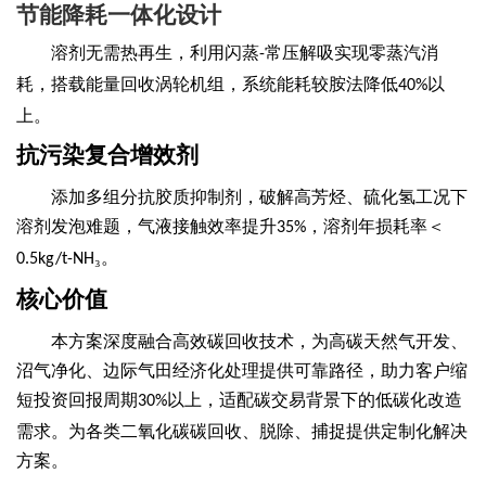
节能降耗一体化
设计
溶剂无需热再生，利用闪蒸
常压
解吸实现零蒸汽消
-
耗，搭载能量回收涡轮机组，系统能耗较胺法降低
以
40%
上。
抗污染复合增效剂
添加多组分抗胶质抑制剂，破解高芳烃、硫化氢工况下
溶剂发泡难题，气液接触效率提升
，溶剂年损耗率＜
35%
₃。
0.5kg/t-NH
核心价值
本方案深度融合高效
碳
回收技术，为高碳天然气开发、
沼气净化、
边际气田经济化处理提供可靠路径，助力客户缩
短投资回报周期
以上，适配碳交易背景下的低碳化改造
30%
需求。
为各类
二氧化碳碳回收、脱除、捕捉
提供定制化解决
方案
。