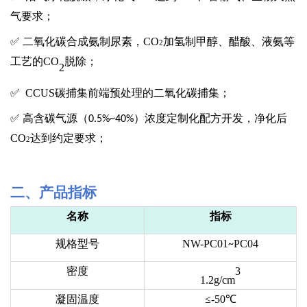
气要求；
✅
二氧化碳合成氨制尿素，
CO
加氢制甲醇、醋酸、液氨等
2
工艺的
CO
脱除；
2
✅ CCUS碳捕集前端预处理
的
二氧化碳捕集
；
✅
高含碳气源
（
）
浓度定制化配方开发，净化后
0.5%
~
40
%
CO
达到约定要求
；
2
二
、产品指标
名称
指标
规格型号
NW-PC01
PC04
~
密度
3
1.2
g/cm
凝固温度
≤-50℃