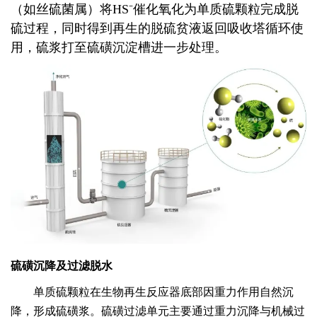
（如丝硫菌属）将HS⁻催化氧化为单质硫颗粒完成脱
硫过程，同时
得到
再生
的脱硫贫液
返回吸收塔循环使
用
，硫浆打至硫磺沉淀槽进一步处理。
硫磺沉降及过滤脱水
单质硫颗粒在生物再生反应器底部因重力作用自然沉
降，形成硫磺浆。
硫磺过滤单元
主要通过重力沉降与机械过