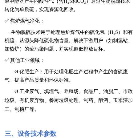
温甲醇洗产生的酸性气（含
H₂S和CO₂）通过生物脱硫技术
转化为单质硫，实现资源化回收。
✅ 焦炉煤气净化：
- 生物脱硫技术用于处理焦炉煤气中的硫化氢（H₂S）和有
机硫，从源头降低硫化物含量。解决下游用户（如制氢站、
加热炉）的硫污染问题，并实现超低排放目标。
✅ 其他工业领域：
Ø
化肥生产：用于处理化肥生产过程中产生的含硫废
气，提高产品质量和环保标准。
Ø
工业废气
、
填埋气、
养殖场
、
食品厂、油脂厂、市政
垃圾、有机废弃物、
餐厨垃圾处理、制药、酿酒、玉米深加
工、
制糖厂
等
。
三
、
设备技术参数