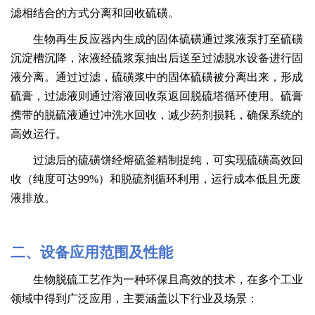
滤相结合的方式分离和回收硫磺
。
生物再生反应器
内生成的固体硫磺通过浆液泵打至硫磺
沉淀槽沉降，浓液经硫浆泵抽出后送至
过滤脱水设备进行固
液分离。通过过滤，硫磺浆中的固体硫磺被分离出来，形成
硫膏，过滤液则通过溶液回收泵返回
脱硫
塔
循环
使用。硫膏
携带的脱硫液通过冲洗水回收，减少药剂损耗，确保系统的
高效运行。
过滤后的硫磺饼经熔硫釜精制提纯，
可
实现硫磺高效回
收（纯度可达
99%）和脱硫剂循环利用，运行成本低且无废
液排放。
二
、
设备应用范围及性能
生物脱硫工艺作为一种环保且高效的技术，在多个工业
领域中得到广泛应用，主要涵盖以下行业及场景：