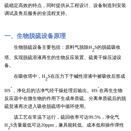
硫稳定高效的特点，同时提供从工程设计、设备制造到安装
调试及售后服务的全流程支持。
一、
生物脱硫设备原理
生物脱硫设备主要包括：原料气脱除
H
S的脱硫吸收
2
塔、实现脱硫溶液再生的生物反应装置、硫黄干燥压滤设
备。
在吸收塔中，
H
S在压力下于碱性溶液中被吸收后形成
2
-
-
HS
，净化后的洁净气经干燥处理后输出。
HS
在再生生物
反应器中在微生物的作用下生成单质硫。分离单质硫后的脱
硫贫液再次进入吸收脱硫塔中循环使用。
该工艺在常温下运行，硫回收率可达
99.5%，净化气
H
S含量最低可达20ppm，兼具能耗低、成本低和操作弹性
2