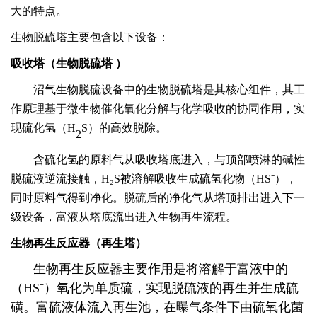
大的特点。
生物脱硫塔主要包含以下设备：
吸收塔（生物脱硫塔
）
沼气生物脱硫设备中的生物
脱硫
塔是其核心组件，其工
作原理基于微生物催化氧化
分解
与化学吸收的协同作用
，实
现硫化氢（
H
S）的高效脱除。
2
含硫化氢的
原料气从吸收塔底进入，
与顶部喷淋的碱性
脱硫
液逆流接触，
H₂S被
溶解
吸收生成硫氢化物（
HS⁻）
，
同时原料气得到净化。脱硫后的净化气从塔顶排出进入下一
级设备，富液从塔底流出进入生物再生流程。
生物再生反应器（再生塔）
生物再生反应器
主要作用是将溶解于富液中的
（HS⁻）氧化为单质硫，实现脱硫液的再生并生成硫
磺。
富硫液体流入再生池，在曝气条件下由硫氧化菌