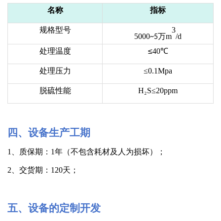
名称
指标
规格型号
3
5000
万
m
/d
~
5
处理温度
≤
40℃
处理压力
≤0.1Mpa
脱硫性能
H₂S
≤
2
0ppm
四
、
设备生产工期
1、质保期：1年（不包含耗材及人为损坏）；
2、交货期：120天；
五、设备的定制开发