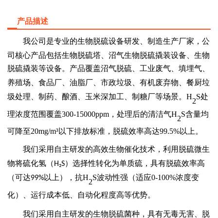
产品描述
我公司是专业的生物脱硫设备
研发、制造
生产厂家
，
公
司核心产品包括生物脱硫塔、沼气生物脱硫撬装设备、生物
脱硫撬装等设备。
产品覆盖沼气
脱硫
、工业废气
、
填埋气、
养殖场
、
食品厂、油脂厂、市政垃圾、有机废弃物、
餐厨垃
圾处理、制药、酿酒、玉米深加工、
制糖厂
等场景
。
H
S处
2
理浓度范围覆盖300-15000ppm，处理后的清洁气H
S含量均
2
可降至20mg/m³以下排放标准，脱硫效率高达99.5%以上。
我们采用
自主研发
的
高效
生物催化技术，利用脱硫微生
物将硫化氢（
）选择性转化为单质硫，具有脱硫效率高
H₂S
（可达
以上）
，抗
H
S波动性强（适应0-100%浓度变
99%
2
化）
、运行成本低、自动化程度高等优势。
我们采用自主研发的生物脱硫菌种，具有无毒无害、脱