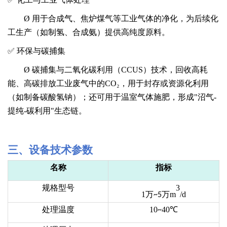
Ø
用于合成气、焦炉煤气等工业气体的净化，为后续化
工生产（如制氢、合成氨）提供高纯度原料。
✅
环保与碳捕集
Ø
碳捕集
与
二氧化碳利用（
CCUS）
技术，回收
高耗
能、高碳排放
工业废气中的
CO₂，用于封存或资源化利用
（如制备碳酸氢钠）
；还
可用于温室气体施肥，形成
"沼气-
提纯-碳利用"生态链
。
三
、
设备技术参数
名称
指标
规格型号
3
1万
万
m
/d
~
5
处理温度
10
40℃
~