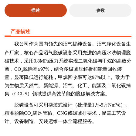
描述
参数
产品描述
我公司
作为国内领先的
沼气
提纯
设备
、
沼气
净化
设备
生
产厂家，核心产品
沼气
脱碳
设备
采用先进的高压水洗物理脱
碳技术，采用
0
.8
MPa压力系统实现二氧化碳与甲烷的高效分
离，CO₂脱除率≥97%，结合多级减压解析和能量回收装
置，显著降低运行能耗，甲烷回收率可达97%以上。致力于
为生物质天然气、新能源、沼气、化工、能源及二氧化碳捕
集（CCUS）领域提供高效节能的脱碳解决方案。
脱碳设备可采用撬装
式
设计
（处理量
1万
-
5万
Nm³/d）
。
精准脱除
CO₂满足管输、CNG或碳减排要求
，
涵盖工艺设
计、设备制造、安装运维一体全流程服务。