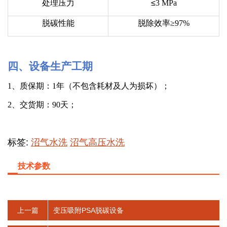
处理压力
≤
3 MPa
脱碳性能
脱除效率
≥97%
四
、
设备生产工期
1、质保期：1年（不包含耗材及人为损坏）；
2、交货期：90天；
标签:
沼气水洗
沼气高压水洗
技术参数
上一篇
变压吸附PSA脱碳设备