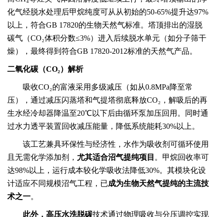
化气经脱水处理后甲烷纯度可从从初始的50-65%提升达9
7
%
以上
，
符合
GB 17820的生物天然气标准
。塔顶排出的湿脱
碳气（
CO₂体积分数≤3%）进入后续脱水单元（如分子筛干
燥），最终得到符合GB 17820-2012标准的天然气产品。
二氧化碳（
CO₂）
解析
吸收
CO₂的富液采用多级减压（如从
0.8
MPa降至常
压），通过减压闪蒸塔和气提塔彻底释放CO₂，解吸后的
再
生水
经
冷却器降温
至
2
0℃以下
后由循环泵加压回用
。
同时通
过水力透平装置回收减压能量，降低系统能耗
30%以上。
该工艺兼具环保性与经济性，水作为吸收剂可循环使用
且无需化学添加剂，
尤其适合沼气提纯项目
。甲烷回收率可
达
98%以上，运行成本较化学吸收法降低30%。其模块化设
计适应不同规模沼气工程，已
成为生物天然气提纯的主流技
术之一
。
此外，高压水洗脱碳
技术通过物理吸收与分压调控实现