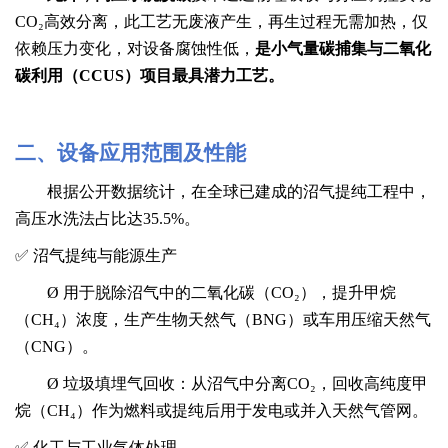
CO₂高效分离，此工艺无废液产生，再生过程无需加热，仅
依赖压力变化，对设备腐蚀性低，
是小气量
碳捕集
与
二氧化
碳利用（
CCUS）项目
最具潜力工艺。
二
、
设备应用范围及性能
根据公开数据统计，
在全球已建成的沼气提纯工程中，
高压水洗法占比达
35.5%
。
✅
沼气提纯与能源生产
Ø
用于脱除沼气中的二氧化碳（
CO₂），提升甲烷
（CH₄）浓度，生产生物天然气（BNG）或车用压缩天然气
（CNG）
。
Ø
垃圾填埋气回收：从沼气中分离
CO₂，回收高纯度甲
烷（CH₄）作为燃料或
提纯后用于发电或并入天然气管网。
✅
化工与工业气体处理