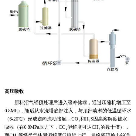
高压
吸收
原料沼气经预处理后进入缓冲储罐，通过压缩机增压至
0.
8
MPa，随后从水洗塔底部注入，与顶部喷淋的低温循环水
（
6
-
2
0℃）形成逆向流动接触，CO₂和H₂S因高溶解度被水
吸收（在
0
.8
MPa压力下，CO₂溶解度可达CH₄的数十倍），
而CH₄等烃类气体因溶解度低继续上行，最终塔顶输出的净